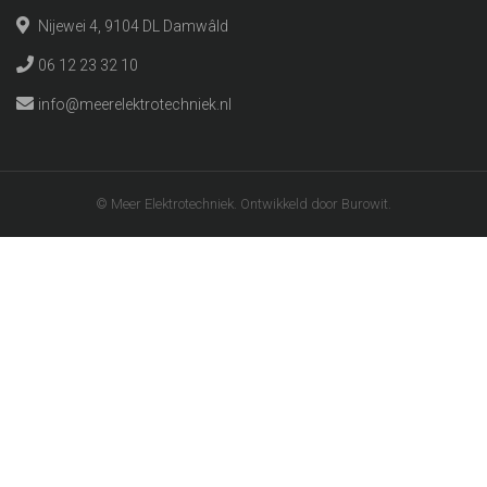
Nijewei 4, 9104 DL Damwâld
06 12 23 32 10
info@meerelektrotechniek.nl
© Meer Elektrotechniek. Ontwikkeld door Burowit.