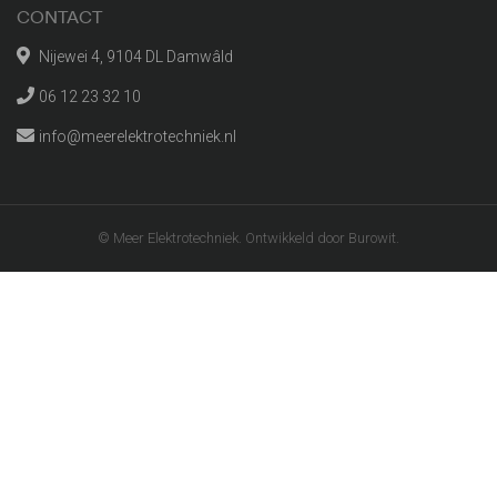
CONTACT
Nijewei 4, 9104 DL Damwâld
06 12 23 32 10
info@meerelektrotechniek.nl
© Meer Elektrotechniek. Ontwikkeld door Burowit.