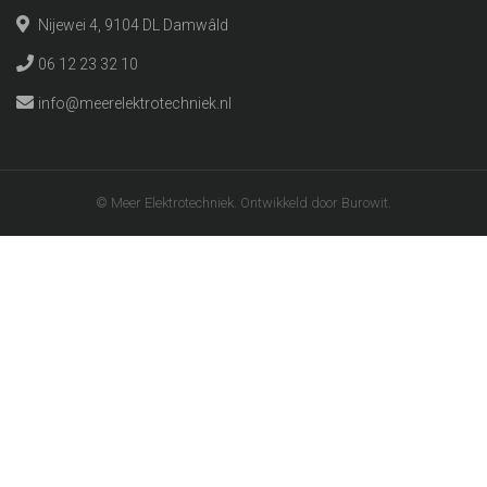
Nijewei 4, 9104 DL Damwâld
06 12 23 32 10
info@meerelektrotechniek.nl
© Meer Elektrotechniek. Ontwikkeld door Burowit.