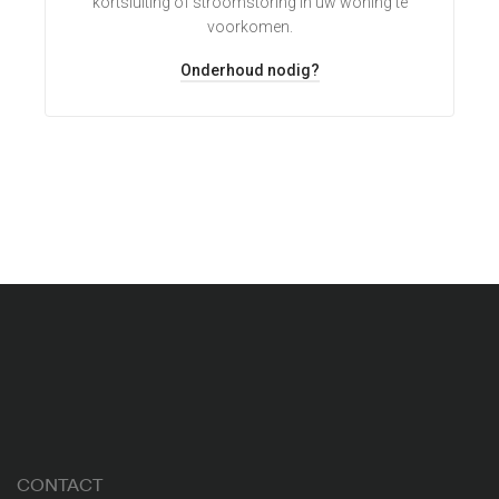
kortsluiting of stroomstoring in uw woning te
voorkomen.
Onderhoud nodig?
CONTACT